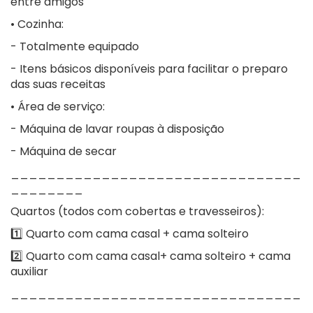
entre amigos
• Cozinha:
- Totalmente equipado
- Itens básicos disponíveis para facilitar o preparo
das suas receitas
• Área de serviço:
- Máquina de lavar roupas à disposição
- Máquina de secar
________________________________
________
Quartos (todos com cobertas e travesseiros):
1️⃣ Quarto com cama casal + cama solteiro
2️⃣ Quarto com cama casal+ cama solteiro + cama
auxiliar
________________________________
________