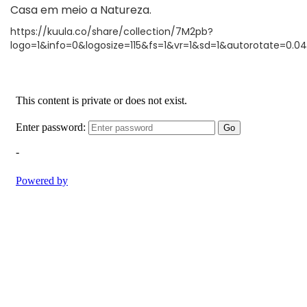
Casa em meio a Natureza.
https://kuula.co/share/collection/7M2pb?
logo=1&info=0&logosize=115&fs=1&vr=1&sd=1&autorotate=0.