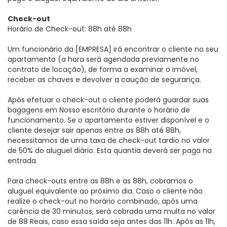
Check-out
Horário de Check-out: 88h até 88h
Um funcionário da [EMPRESA] irá encontrar o cliente no seu
apartamento (a hora será agendada previamente no
contrato de locação), de forma a examinar o imóvel,
receber as chaves e devolver a caução de segurança.
Após efetuar o check-out o cliente poderá guardar suas
bagagens em Nosso escritório durante o horário de
funcionamento. Se o apartamento estiver disponível e o
cliente desejar sair apenas entre as 88h até 88h,
necessitamos de uma taxa de check-out tardio no valor
de 50% do aluguel diário. Esta quantia deverá ser paga na
entrada.
Para check-outs entre as 88h e as 88h, cobramos o
aluguel equivalente ao próximo dia. Caso o cliente não
realize o check-out no horário combinado, após uma
carência de 30 minutos, será cobrada uma multa no valor
de 88 Reais, caso essa saída seja antes das 11h. Após as 11h,