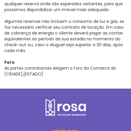
qualquer reserva onde são esperados visitantes, para que
possamos disponibilizar um imóvel mais adequado.
Algumas reservas não incluem o consumo de luz e gás, se
faz necessário verificar seu contrato de locação. Em caso
de cobrança de energia o cliente deverá pagar as contas
equivalentes ao período da sua estadia no momento do
check-out ou, caso o aluguel seja superior a 30 dias, após
cada mês.
Foro
As partes contratantes elegem o Foro da Comarca do
[CIDADE],[ESTADO]
siga-nos