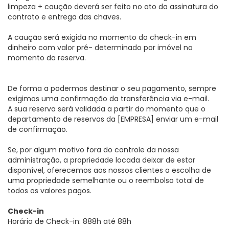
limpeza + caução deverá ser feito no ato da assinatura do
contrato e entrega das chaves.
A caução será exigida no momento do check-in em
dinheiro com valor pré- determinado por imóvel no
momento da reserva.
De forma a podermos destinar o seu pagamento, sempre
exigimos uma confirmação da transferência via e-mail.
A sua reserva será validada a partir do momento que o
departamento de reservas da [EMPRESA] enviar um e-mail
de confirmação.
Se, por algum motivo fora do controle da nossa
administração, a propriedade locada deixar de estar
disponível, oferecemos aos nossos clientes a escolha de
uma propriedade semelhante ou o reembolso total de
todos os valores pagos.
Check-in
Horário de Check-in: 888h até 88h