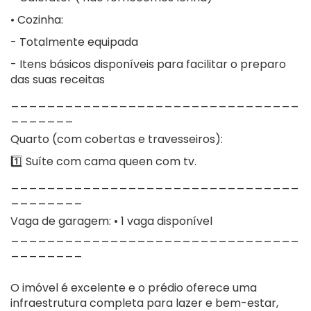
• Cozinha:
- Totalmente equipada
- Itens básicos disponíveis para facilitar o preparo
das suas receitas
________________________________
_______
Quarto (com cobertas e travesseiros):
1️⃣ Suíte com cama queen com tv.
________________________________
________
Vaga de garagem: • 1 vaga disponível
________________________________
________
O imóvel é excelente e o prédio oferece uma
infraestrutura completa para lazer e bem-estar,