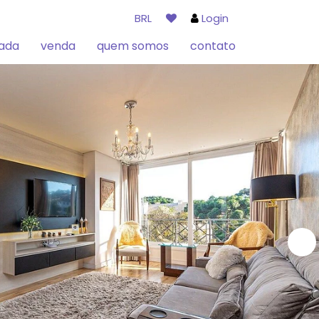
BRL
Login
rada
venda
quem somos
contato