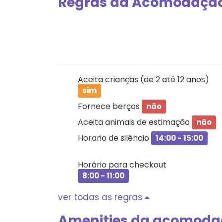
Regras da Acomodaçã
Aceita crianças (de 2 até 12 anos)
sim
Fornece berços
não
Aceita animais de estimação
não
Horario de silêncio
14:00 - 15:00
Horário para checkout
8:00 - 11:00
ver todas as regras
Amenities da acomod