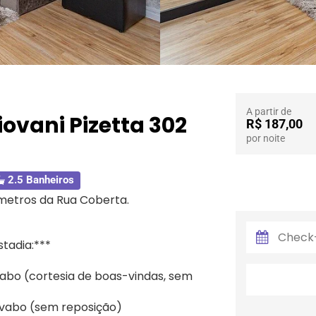
A partir de
ovani Pizetta 302
R$ 187,00
por noite
2.5 Banheiros
metros da Rua Coberta.
tadia:***
abo (cortesia de boas-vindas, sem
lavabo (sem reposição)