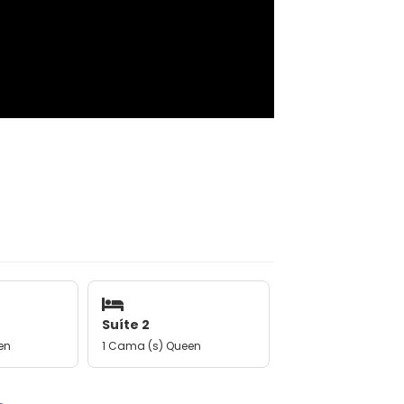
Suíte 2
en
1 Cama (s) Queen