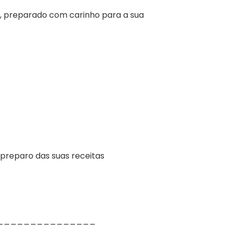
 preparado com carinho para a sua
o preparo das suas receitas
_______________