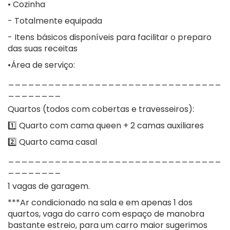
• Cozinha
- Totalmente equipada
- Itens básicos disponíveis para facilitar o preparo
das suas receitas
•Área de serviço:
________________________________
________
Quartos (todos com cobertas e travesseiros):
1️⃣ Quarto com cama queen + 2 camas auxiliares
2️⃣ Quarto cama casal
________________________________
________
1 vagas de garagem.
***Ar condicionado na sala e em apenas 1 dos
quartos, vaga do carro com espaço de manobra
bastante estreio, para um carro maior sugerimos