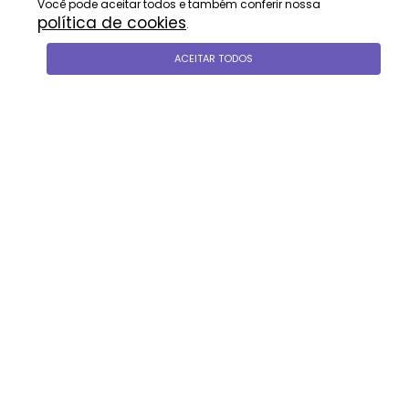
Você pode aceitar todos e também conferir nossa
política de cookies
.
ACEITAR TODOS
siga-nos
formas de pagamento
vem conversar
locacao@rosa.imb.br
(54) 3286-1813
(54) 99118-9038