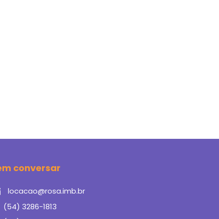
em conversar
locacao@rosa.imb.br
(54) 3286-1813