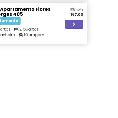
 Apartamento Flores
R$/noite
orges 405
167,00
tamento
artos
2 Quartos
Banheiro
1Garagem