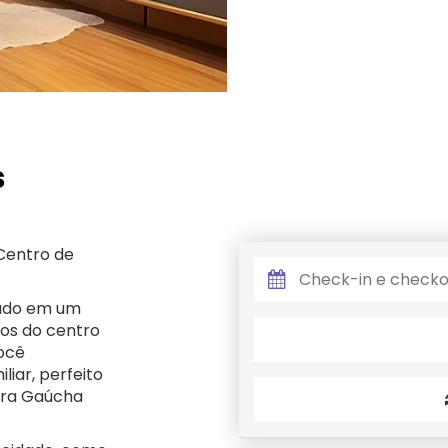
s
Centro de
zado em um
sos do centro
você
iar, perfeito
erra Gaúcha