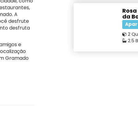
 cidade, como
restaurantes,
Rosa
mado. A
da B
ocê desfrute
Apar
anto desfruta
2 Qu
2.5 
 amigos e
localização
 em Gramado