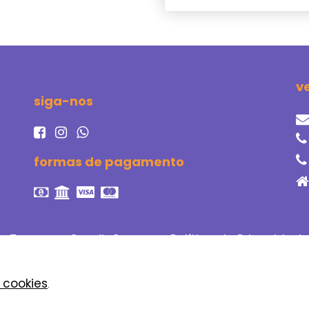
v
siga-nos
formas de pagamento
Termos e Condições
Política de Privacidade
e cookies
.
stays.net
powered by
023
software de aluguel de tem