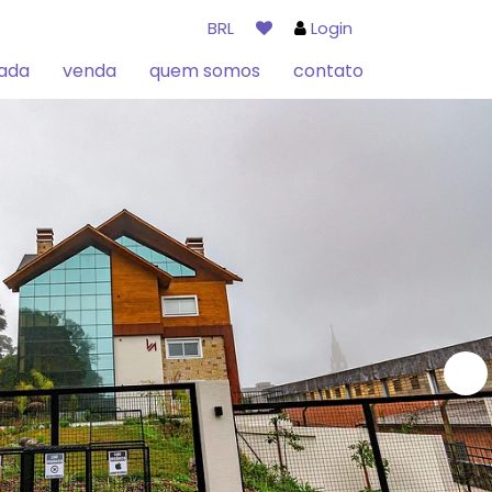
BRL
Login
rada
venda
quem somos
contato