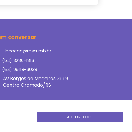
em conversar
locacao@rosa.imb.br
(54) 3286-1813
(54) 99118-9038
Av Borges de Medeiros 3559
Centro Gramado/RS
ACEITAR TODOS
porada