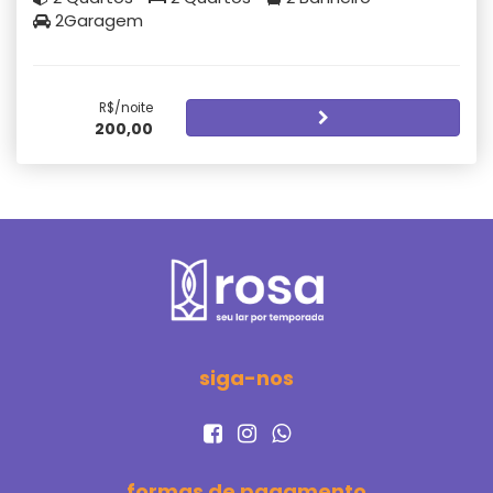
2Garagem
R$/noite
200,00
siga-nos
formas de pagamento