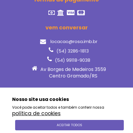
vem conversar
locacao@rosa.imb.br
(54) 3286-1813
(54) 99118-9038
Av Borges de Medeiros 3559
Centro Gramado/RS
Termos e Condições
Nosso site usa cookies
Política de Privacidade
Você pode aceitar todos e também conferir nossa
política de cookies
.
ACEITAR TODOS
© Rosa aluguel por temporada & imóveis | 2023