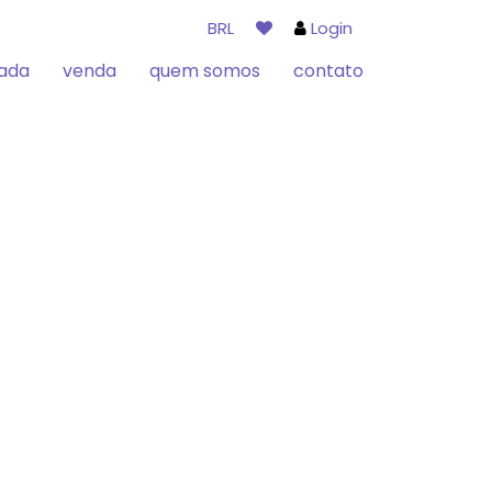
BRL
Login
rada
venda
quem somos
contato