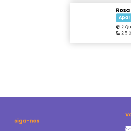
Rosa
Apar
2 Qu
2.5 
v
siga-nos