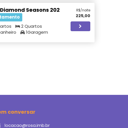
 Diamond Seasons 202
R$/noite
225,00
tamento
artos
2 Quartos
Banheiro
1Garagem
em conversar
locacao@rosa.imb.br